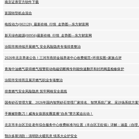
南京证券官方软件下载
富国转型机会混合
电投动力(002128)_最新价格_行情_走势图—东方财富网
新天绿色能源(00956)最新价格_行情_走势图—东方财富网
汾阳市将持续开展燃气 安全风险隐患专项排查整治
2026年北京养老公告！三河市燕郊金福养老中心收费规范+环境实图+家族点评
青海中油燃气获得燃气报警联动电磁切断阀专利能快速翻开和封闭阀盖检修保护
汾阳市安排而且展开燃气职业专项整治
排查燃气安全风险隐患 筑牢网格安全底线
国有砂石管理方案、2026年国内智慧砂石管理厂家排名、智慧系统厂家、采沙场系统方
手腕被割数刀！威海女孩朋友圈直播“自杀”警方紧迫出动！
北京市丰台区王佐老年综合服务中心收费标准与位置（丰台区王佐镇）详解：涵盖（自理
鄂尔多斯消防：清明防火暖民意 情系大众护安全