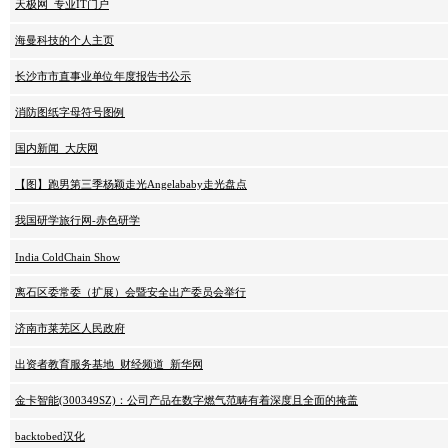
天极网_专业IT门户
海曼科技的个人主页
长沙市市直事业单位年度报告书公示
消防图纸字母符号图例
国内新闻_大庆网
【图】跑男第三季杨颖走光Angelababy走光盘点
我国研学旅行网-赤色研学
India ColdChain Show
离石区委常委（扩展）会暨安全出产委员会举行
济南市莱芜区人民政府
出资者教育服务基地_财经频道_新华网
金卡智能(300349SZ)：公司产品在数字燃气范畴有着深度且全面的掩盖
backtobed汉化