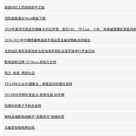
超级绿巨人恐惧奶奶中文版
消防疏散逃生Word模板下载
2026年家用无线监控摄像头对比评测：萤石C6C、TP-Link、小米、海康威视哪款更值得
2016-2021年中國煙霧傳感器市場远景及融資戰略咨詢報告
北部战区海军某基地牵头驻地海军部队在某军港举行开放活动
配电箱标识牌-327docx-原创力文档
电力_标签_网易出品
TP-LINK云台4G摄像头：家庭监控的最佳选择
2013年科学网年度盘点-新闻专题-科学网
快看你的量子手机长啥样
柳林县城配电箱敞开“美颜形式”扮靓街景
北极星智能电网在线