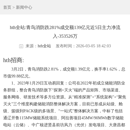
首页
>
新闻中心
hth全站:青鸟消防跌281%成交额139亿元近5日主力净流
入-353526万
来源：
hth全站
发布时间：2026-03-05 18:42:03
hth招商:
3月2日，青鸟消防跌2.81%，成交额1.39亿元，换手率1.62%，总
市值99.88亿元。
1、2023年1月29日互动易回复：公司在2022年初成立储能消防业
务群组，整合青鸟消防旗下“探测+灭火”端的产品矩阵、市场渠道、
服务网络、研发技术等多方位资源。从“精准探测”+“系统架构”+“聚焦
灭火”三个维度构建储能消防整体解决方案，目前已形成从站级、舱
级、簇级到PACK级的多场景、“一站式”整体解决方案，中标了包括
通辽开鲁115MW储能系统项目、阿拉善项目45MW/90MWh数字储能
电站（云储）、中广核进贤县前坊风力（光伏）发电项目、大唐昌都