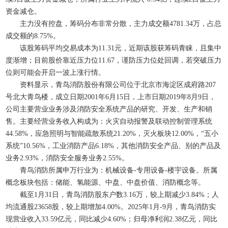
资金减仓。
主力没有控盘，筹码分布非常分散，主力成交额4781.34万，占总
成交额的8.75%。
该股筹码平均交易成本为11.31元，近期该股获筹码青睐，且集中
度渐增；目前股价靠近压力位11.67，谨防压力位处回调，若突破压力
位则可能会开启一波上涨行情。
资料显示，青鸟消防股份有限公司位于北京市海淀区成府路207
号北大青鸟楼，成立日期2001年6月15日，上市日期2019年8月9日，
公司主要营业业务涉及消防安全系统产品的研究、开发、生产和销
售。主要经营业务收入构成为：火灾自动报警及联动控制管理系统
44.58%，应急照明与智能疏散系统21.20%，灭火板块12.00%，“五小
系统”10.56%，工业消防产品6.18%，其他消防安全产品、别的产品及
业务2.93%，消防安全服务业务2.55%。
青鸟消防所属申万行业为：机械设备-专用设备-楼宇设备。所属
概念板块包括：储能、氢能源、中盘、中盘价值、消防概念等。
截至1月31日，青鸟消防股东户数3.16万，较上期减少3.84%；人
均流通股23658股，较上期增加4.00%。2025年1月-9月，青鸟消防实
现营业收入33.59亿元，同比减少4.60%；归母净利润2.38亿元，同比