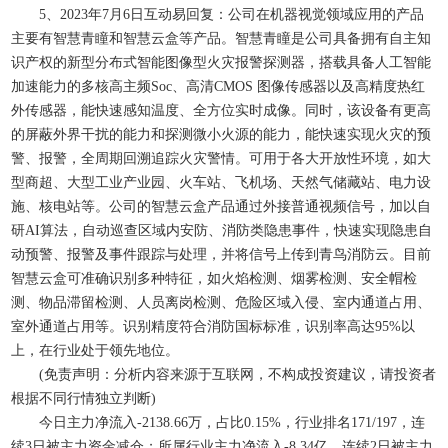
5、2023年7月6日互动易回复：公司在机器视觉领域应用的产品
主要有智慧青瞳和智慧云盒等产品。智慧青瞳是公司具备拥有自主知
识产权的新型分布式智能图像型火灾报警探测器，搭载具备人工智能
加速能力的多核高主频Soc、高清CMOS 图像传感器以及高精度热红
外传感器，能快速感知温度、全方位实时成像。同时，该设备有更高
的屏蔽外界干扰的能力和探测微小火源的能力，能快速实现火灾的预
警、报警，全周期回溯追踪火灾警情。可用于各大开放性环境，如大
型商超、大型工业产业园、火车站、飞机场、天然气储藏站、电力设
施、核电站等。公司的智慧云盒产品通过外接普通视频信号，加以自
研AI算法，自动巡查区域内安防、消防类隐患事件，快速实现隐患自
动预警、报警及事件跟踪与处理，并将信号上传到青鸟消防云。目前
智慧云盒可准确识别多种特征，如火焰检测、烟雾检测、安全帽检
测、物品滞留检测、人员离岗检测、危险区域入侵、室内通道占用、
室外通道占用等。识别精度符合消防国标标准，识别率高达95%以
上，在行业处于领先地位。
(免责声明：分析内容来源于互联网，不构成投资建议，请投资者
根据不同行情独立判断)
今日主力净流入-2138.66万，占比0.15%，行业排名171/197，连
续3日被主力资金减仓；所属行业主力净流入-8.34亿，连续2日被主力