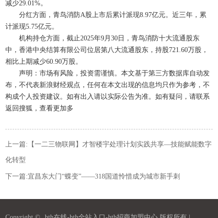
减少29.01%。
分红方面，青鸟消防A股上市后累计派现8.97亿元。近三年，累
计派现5.75亿元。
机构持仓方面，截止2025年9月30日，青鸟消防十大流通股东
中，香港中央结算有限公司位居第八大流通股东，持股721.60万股，
相比上期减少60.90万股。
声明：市场有风险，投资需谨慎。本文基于第三方数据库自动发
布，不代表新浪财经观点，任何在本文出现的信息均只作为参考，不
构成个人投资建议。如有出入请以实际公告为准。如有疑问，请联系
返回搜狐，查看更加多
上一篇:
【一二三物联网】才智楼宇处理计划实践共享—技能赋能数字
化转型
下一篇:
宜昌东大门“蝶变”——318国道怜惜成为城市新手刺
Copyright ©
hth在线-hth全站入口-hth招商加盟中心
版权所有 |