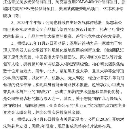
江达青泥洞乡光伏储能项目、阿克塞五期20MW/40MWh储能项目、新
疆阿克陶50MW光伏储能项目、美国某储能变电站项目、亿纬林洋储
能项目等。
2、2023年半年报：公司也持续自主研发气体传感器，标志着公
司已具备实现消防安全产品核心部件的研发设计能力，抢占了行业技
术的制高点，产品的性能大幅度的提高、差异化竞争优势愈发显著。
3、根据2025年11月27日互动易：深圳超维动力是一家致力于实
现人形机器人在全场景下的规模化落地应用的创新企业。创始团队汇
聚了原华为高管、中国香港大学教授团队、原小鹏IRON团队等行业
领军人物，拥有超10年AI与机器人领域深耕经验。核心研发团队集结
数十位来自港大、清华、北大、慕尼黑工业大学、复旦大学等全球顶
尖学府的精英，以及VLA、机器人、无人驾驶、端边计算芯片等前沿
领域的资深专家，实现具身智能全链路技术覆盖。超维动力小组成员
兼具学术与产业的“即战力”，形成了显著的技术壁垒和差异化优势，
是公司投资该标的核心原因之一。其次，关于您提到的“几万块钱入
股”的疑问，需向您说明：企查查公示的“几万元”实为超维动力的注册
资本金认缴金额，并非公司实际投资总金额。
4、根据2025年4月16日投资者关系记录表：公司自2016年开始对
朱鹮芯片立项，历经9年研发，现已形成完整的芯片战略布局。