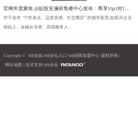
官网年度聚焦 @皖投安澜府售楼中心发布：尊享Vip1对1专业置业顾问讲解️️看房需要提前电话预约
对于追求 “个性表达、品质质感、社交圈层” 的城市新贵(如新兴企业
创始人、金融从业者、高端服务人...
Copyright ©
hth在线-hth全站入口-hth招商加盟中心
版权所有 |
网站地图
| 技术支持:hth全站