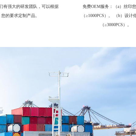
们有强大的研发团队，可以根据
免费OEM服务：（a）丝印
您的要求定制产品。
（≥1000PCS）。 （b）设
（≥3000PCS）。