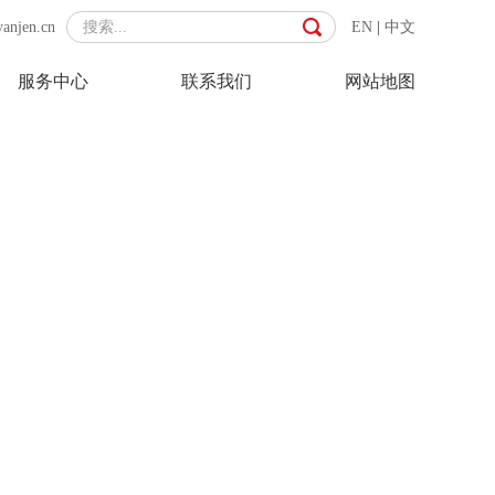
yanjen.cn
EN
|
中文
服务中心
联系我们
网站地图