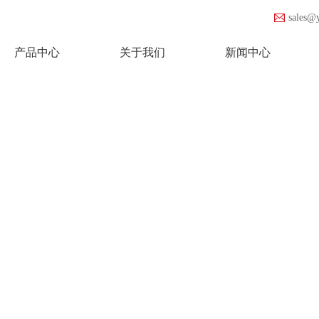
sales@
产品中心
关于我们
新闻中心