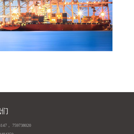
我们
3147
，
759738020