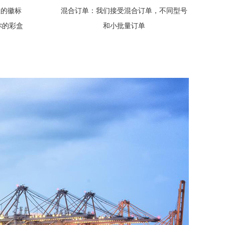
您的徽标
混合订单：我们接受混合订单，不同型号
计你的彩盒
和小批量订单