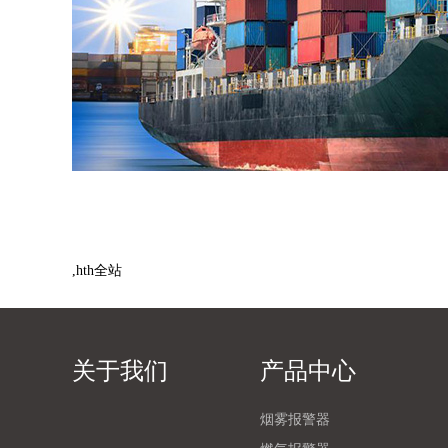
,hth全站
关于我们
产品中心
烟雾报警器